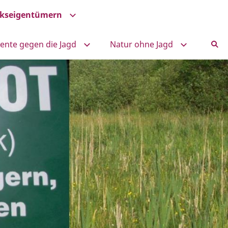
ckseigentümern
nte gegen die Jagd
Natur ohne Jagd