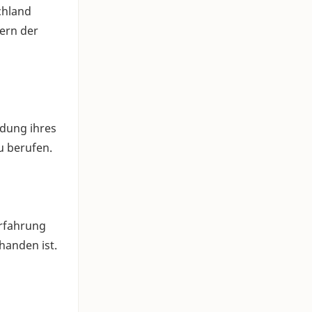
chland
ern der
edung ihres
u berufen.
Erfahrung
handen ist.