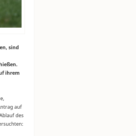
en, sind
chießen.
uf ihrem
e,
Antrag auf
 Ablauf des
ersuchten: