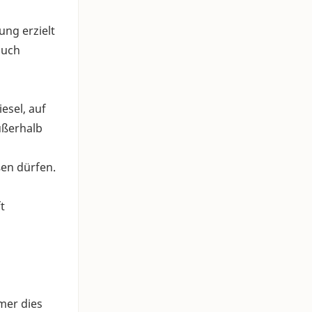
ung erzielt
auch
esel, auf
ußerhalb
ßen dürfen.
t
mer dies