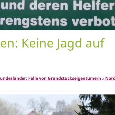
en: Keine Jagd auf
undesländer: Fälle von Grundstückseigentümern
»
Nord